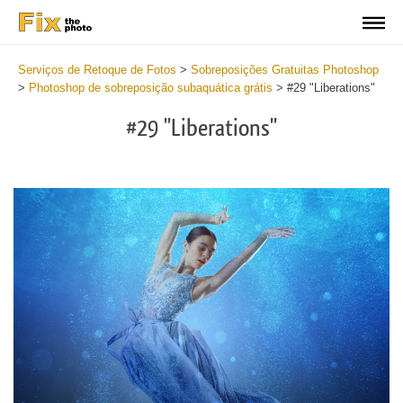
Serviços de Retoque de Fotos
>
Sobreposições Gratuitas Photoshop
>
Photoshop de sobreposição subaquática grátis
>
#29 "Liberations"
#29 "Liberations"
Do
Fr
Ov