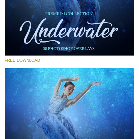
Por favor selecione
Free Photoshop Overlay #29
Small 800*533px
Underwater Overlays
(30 Overlays)
FREE DOWNLOAD
Large 6000*4000px
Light Sparkling
(740 Overlays)
Large 6000*4000px
Entire Collection
(1783 Overlays)
Large 6000*4000px