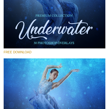
Por favor selecione
Free Photoshop Overlay #11
Small 800*533px
Underwater Overlays
(30 Overlays)
FREE DOWNLOAD
Large 6000*4000px
Sky Boundless
(347 Overlays)
Large 6000*4000px
Entire Collection
(1783 Overlays)
Large 6000*4000px