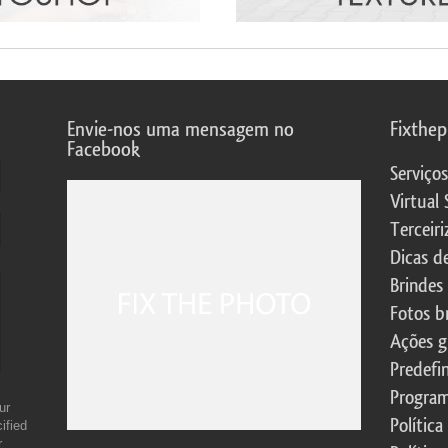
Envie-nos uma mensagem no
Fixthe
Facebook
Serviço
Virtual 
Terceiri
Dicas d
Brindes
Fotos b
Ações g
Predefi
Program
ur
Política
ified
r