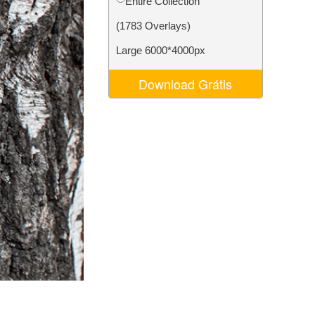
Entire Collection
 de IA
Video Editing Services
(1783 Overlays)
Large 6000*4000px
Download Grátis