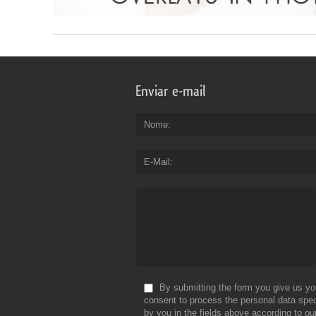
Enviar e-mail
Nome
E-Mail
By submitting the form you give us yo
consent to process the personal data spec
by you in the fields above according to ou