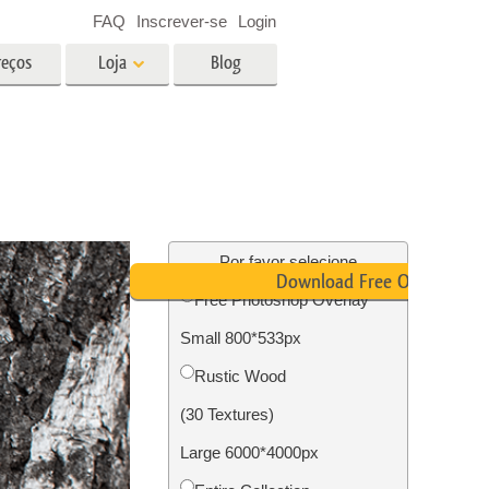
FAQ
Inscrever-se
Login
reços
Loja
Blog
es
Video
LUTs profissionais
Sobreposições de vídeo
fotos de
Serviços de edição de fotos de
imóveis
Por favor selecione
Download Free Overlay
Free Photoshop Overlay
o
Small 800*533px
ão de
Foto Restauração Serviços
Rustic Wood
(30 Textures)
Large 6000*4000px