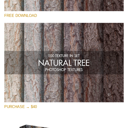
Por favor selecione
FREE DOWNLOAD
Free Photoshop Overlay
Small 800*533px
Natural Tree
(100 Textures)
Large 6000*4000px
Entire Collection
(1783 Overlays)
Large 6000*4000px
Download Grátis
PURCHASE → $40