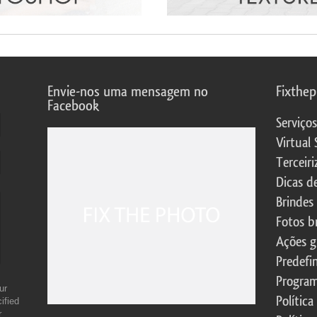
Envie-nos uma mensagem no
Fixthe
Facebook
Serviço
Virtual 
Terceiri
Dicas d
Brindes
Fotos b
Ações g
Predefi
Program
ur
Política
ified
r