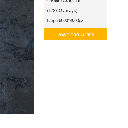
Entire Collection
 de IA
Video Editing Services
(1783 Overlays)
Large 6000*4000px
Download Grátis