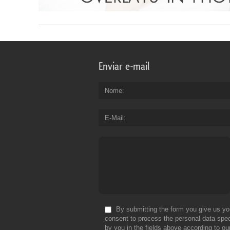
Enviar e-mail
Nome
E-Mail
By submitting the form you give us yo
consent to process the personal data spec
by you in the fields above according to ou