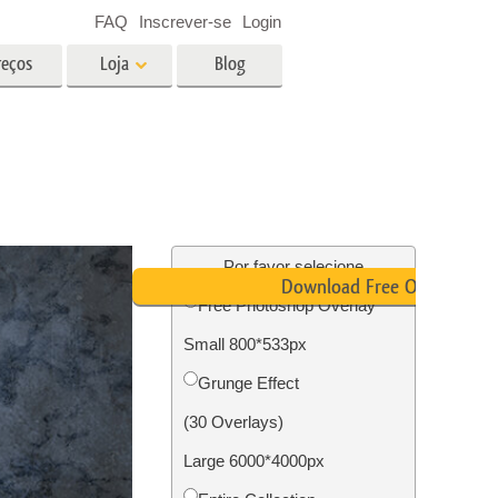
FAQ
Inscrever-se
Login
reços
Loja
Blog
es
Video
LUTs profissionais
Sobreposições de vídeo
fotos de
Serviços de edição de fotos de
imóveis
Por favor selecione
Download Free Overlay
Free Photoshop Overlay
o
Small 800*533px
ão de
Foto Restauração Serviços
Grunge Effect
(30 Overlays)
Large 6000*4000px