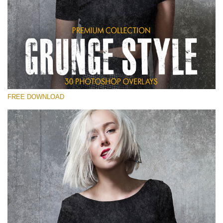
Por favor selecione
Free Photoshop Overlay
Small 800*533px
Grunge Style
(30 Overlays)
FREE DOWNLOAD
Large 6000*4000px
Entire Collection
(1783 Overlays)
Large 6000*4000px
Download Grátis