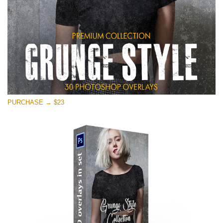
PURCHASE → $23