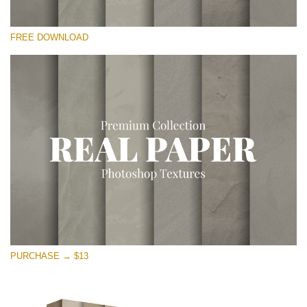
Por favor selecione
FREE DOWNLOAD
Free Photoshop Overlay
Small 800*533px
Vintage Paper
(30 Overlays)
Large 6000*4000px
Entire Collection
(1783 Overlays)
Large 6000*4000px
Download Grátis
PURCHASE → $13