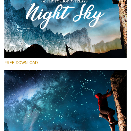
Por favor selecione
Free Star Overlay #13
Small 800*533px
Night Sky
(40 Overlays)
FREE DOWNLOAD
Large 6000*4000px
Sky Boundless
(347 Overlays)
Large 6000*4000px
Entire Collection
(1783 Overlays)
Large 6000*4000px