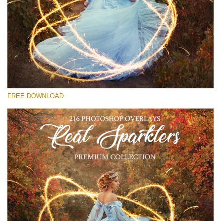
Por favor selecione
Free Sparklers Overlay #27
Small 800*533px
Real Sparklers
(216 Overlays)
FREE DOWNLOAD
Large 6000*4000px
Fairy Tale (344 Overlays)
Large 6000*4000px
Entire Collection
(1783 Overlays)
Large 6000*4000px
Download Grátis