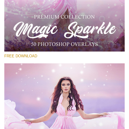
Por favor selecione
Free PNG Overlay #21
Small 800*533px
Magic Sparkle
(216 Overlays)
FREE DOWNLOAD
Large 6000*4000px
Light Sparkling
(740 Overlays)
Large 6000*4000px
Entire Collection
(1783 Overlays)
Large 6000*4000px