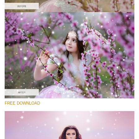
Por favor selecione
Free Photoshop Overlay #9
Small 800*533px
Magic Sparkle
(216 Overlays)
Large 6000*4000px
FREE DOWNLOAD
Luxury Wedding
(373 Overlays)
Large 6000*4000px