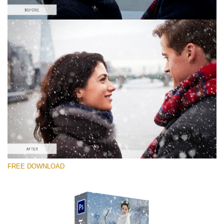
Por favor selecione
Free PNG Overlay #1
Small 800*533px
Snowy Day (70 Overlays)
Large 6000*4000px
Sky Boundless
FREE DOWNLOAD
(347 Overlays)
Large 6000*4000px
Entire Collection