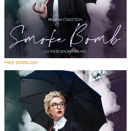
Por favor selecione
Free PNG Overlay #27
Small 800*533px
Smoke Bomb
(110 Overlays)
FREE DOWNLOAD
Large 6000*4000px
Bokeh Complete Collection (650 Overlays)
Large 6000*4000px
Entire Collection
(1783 Overlays)
Large 6000*4000px