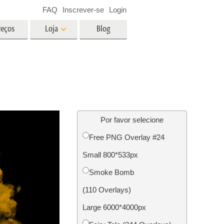
FAQ
Inscrever-se
Login
reços
Loja
Blog
es
Video
LUTs profissionais
Sobreposições de vídeo
fotos de
Serviços de edição de fotos de
imóveis
Por favor selecione
Free PNG Overlay #24
o
Small 800*533px
ão de
Foto Restauração Serviços
Smoke Bomb
(110 Overlays)
Large 6000*4000px