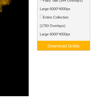
Fairy Tale (344 Overlays)
 de IA
Video Editing Services
Large 6000*4000px
Entire Collection
(1783 Overlays)
Large 6000*4000px
Download Grátis