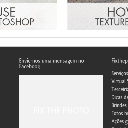
Envie-nos uma mensagem no
Fixthe
Facebook
Serviço
Virtual 
Terceiri
Dicas d
Brindes
Fotos b
Ações g