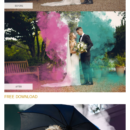
Por favor selecione
Free PNG Overlay #2
Small 800*533px
Smoke Bomb
(110 Overlays)
Large 6000*4000px
4 Seasons (411 Overlays)
Large 6000*4000px
Entire Collection
FREE DOWNLOAD
(1783 Overlays)
Large 6000*4000px
Download Grátis