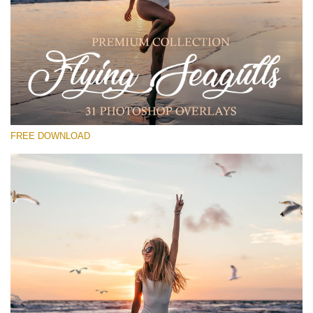
Por favor selecione
Free PNG Overlay #14
Small 800*533px
Flying Seagulls
(31 Overlays)
FREE DOWNLOAD
Large 6000*4000px
Light Sparkling
(740 Overlays)
Large 6000*4000px
Entire Collection
(1783 Overlays)
Large 6000*4000px