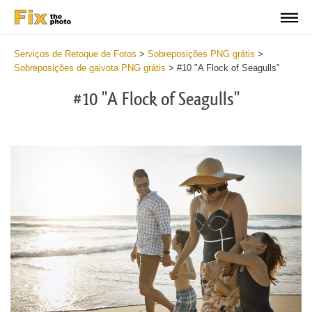
Serviços de Retoque de Fotos
>
Sobreposições PNG grátis
>
Sobreposições de gaivota PNG grátis
>
#10 "A Flock of Seagulls"
#10 "A Flock of Seagulls"
Do
Fr
PN