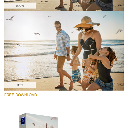
Por favor selecione
Free PNG Overlay #10
Small 800*533px
Flying Seagulls
(31 Overlays)
Large 6000*4000px
FREE DOWNLOAD
Fairy Tale (344 Overlays)
Large 6000*4000px
Entire Collection