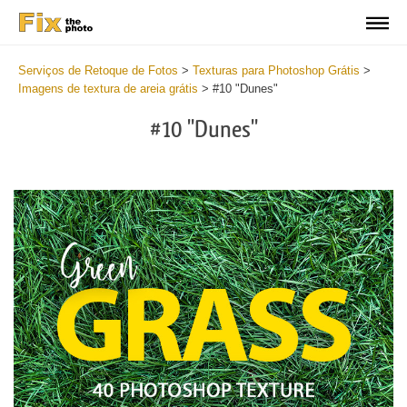
Serviços de Retoque de Fotos
>
Texturas para Photoshop Grátis
>
Imagens de textura de areia grátis
>
#10 "Dunes"
#10 "Dunes"
Do
Fr
Ov