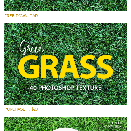
Por favor selecione
FREE DOWNLOAD
Free Photoshop Overlay
Small 800*533px
Green Grass
(40 Textures)
Large 6000*4000px
Entire Collection
(1783 Overlays)
Large 6000*4000px
Download Grátis
PURCHASE → $20