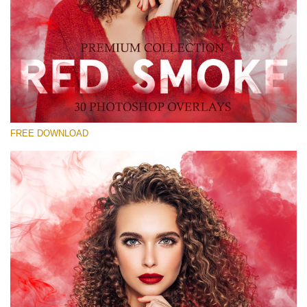
Por favor selecione
Free Red Smoke Overlay #26
Small 800*533px
Red Smoke
(30 Overlays)
FREE DOWNLOAD
Large 6000*4000px
Light Sparkling
(740 Overlays)
Large 6000*4000px
Entire Collection
(1783 Overlays)
Large 6000*4000px