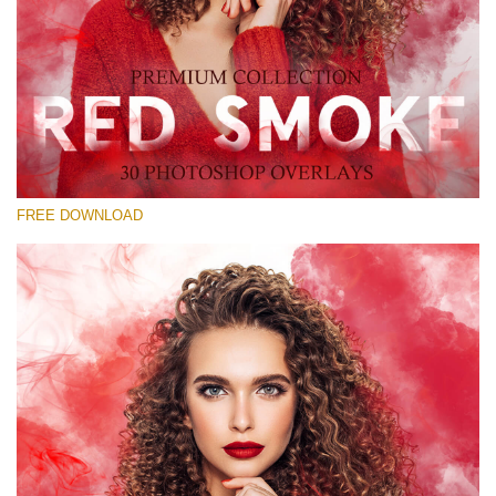
Por favor selecione
Free Red Smoke Overlay #12
Small 800*533px
Red Smoke
(30 Overlays)
FREE DOWNLOAD
Large 6000*4000px
Fairy Tale (344 Overlays)
Large 6000*4000px
Entire Collection
(1783 Overlays)
Large 6000*4000px
Download Grátis