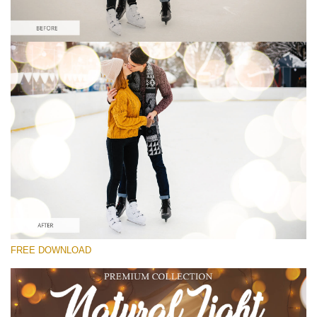
Por favor selecione
Free Photoshop Overlay
Small 800*533px
Natural Cozy Bokeh
(150 Overlays)
Large 6000*4000px
Entire Collection
(1783 Overlays)
Large 6000*4000px
FREE DOWNLOAD
Download Grátis