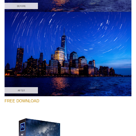
Por favor selecione
Free PNG Overlay #7
Small 800*533px
Night Sky
(40 Overlays)
Large 6000*4000px
FREE DOWNLOAD
Sky Boundless
(347 Overlays)
Large 6000*4000px