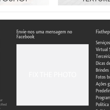
Envie-nos uma mensagem no
Fixthe
Facebook
Serviço
Virtual 
Terceiri
Dicas d
Brindes
Fotos b
Ações g
Predefi
Program
ur
Política
ified
r