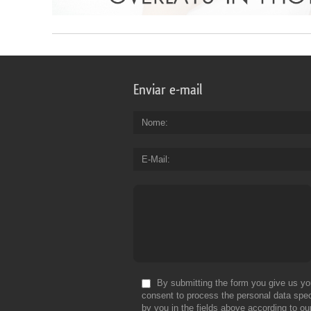
Enviar e-mail
Nome
E-Mail
By submitting the form you give us yo
consent to process the personal data spec
by you in the fields above according to ou