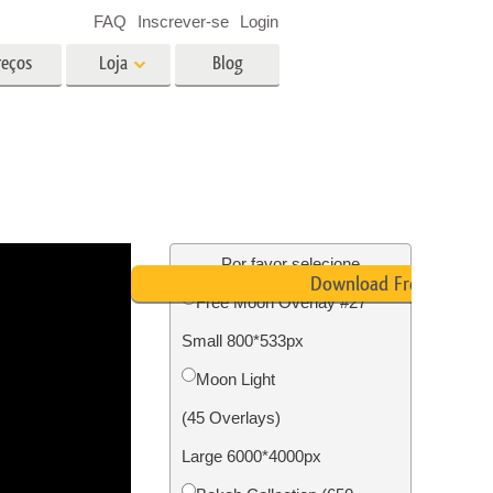
FAQ
Inscrever-se
Login
reços
Loja
Blog
es
Video
LUTs profissionais
Sobreposições de vídeo
fotos de
Serviços de edição de fotos de
imóveis
Por favor selecione
Download Free
Free Moon Overlay #27
o
Small 800*533px
ão de
Foto Restauração Serviços
Moon Light
(45 Overlays)
Large 6000*4000px