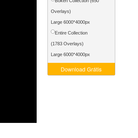
Bokeh Collection (650
 de IA
Video Editing Services
Overlays)
Large 6000*4000px
Entire Collection
(1783 Overlays)
Large 6000*4000px
Download Grátis