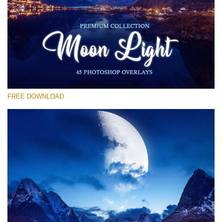
Por favor selecione
Free Moon Overlay #19
Small 800*533px
Moon Light
(45 Overlays)
FREE DOWNLOAD
Large 6000*4000px
Fairy Tale (344 Overlays)
Large 6000*4000px
Entire Collection
(1783 Overlays)
Large 6000*4000px
Download Grátis