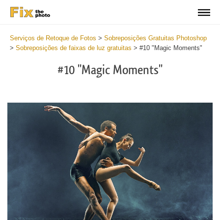
Serviços de Retoque de Fotos
>
Sobreposições Gratuitas Photoshop
>
Sobreposições de faixas de luz gratuitas
>
#10 "Magic Moments"
#10 "Magic Moments"
Do
Fr
Ov