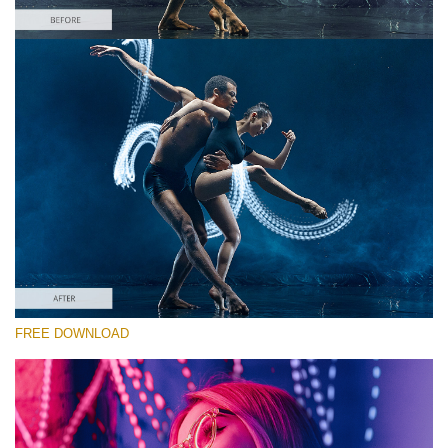
Por favor selecione
Free Photoshop Overlay #10 Small 800*533px
Light Streak
(180 Overlays)
Large 6000*4000px
4 Seasons (411 Overlays)
FREE DOWNLOAD
Large 6000*4000px
Entire Collection
(1783 Overlays)