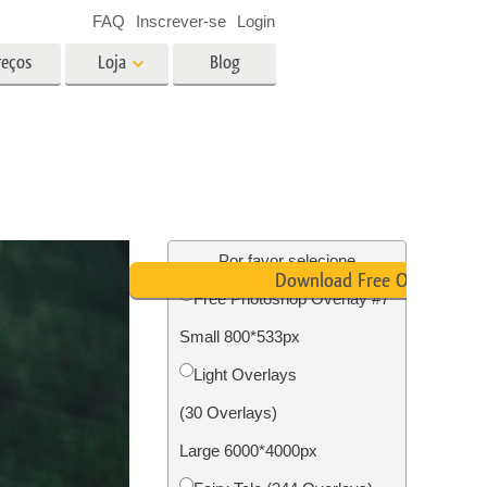
FAQ
Inscrever-se
Login
reços
Loja
Blog
es
Video
LUTs profissionais
Sobreposições de vídeo
fotos de
Serviços de edição de fotos de
imóveis
Por favor selecione
Download Free Overlay
Free Photoshop Overlay #7
o
Small 800*533px
ão de
Foto Restauração Serviços
Light Overlays
(30 Overlays)
Large 6000*4000px