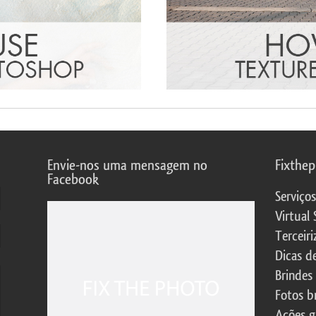
Envie-nos uma mensagem no
Fixthe
Facebook
Serviço
Virtual 
Terceiri
Dicas d
Brindes
Fotos b
Ações g