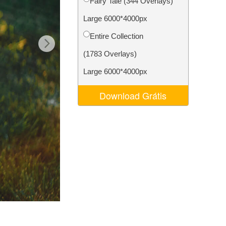
Fairy Tale (344 Overlays)
 de IA
Video Editing Services
Large 6000*4000px
Entire Collection
(1783 Overlays)
Large 6000*4000px
Download Grátis