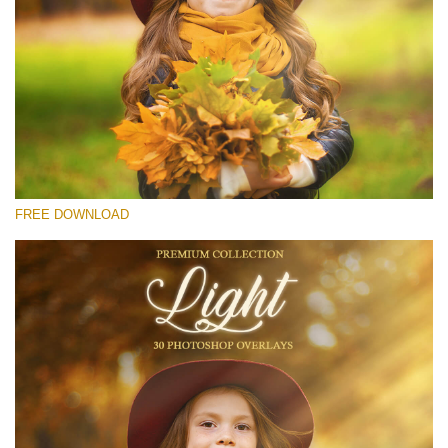
Por favor selecione
Free Light Overlay #26
Small 800*533px
Light Overlays
(30 Overlays)
FREE DOWNLOAD
Large 6000*4000px
Fairy Tale (344 Overlays)
Large 6000*4000px
Entire Collection
(1783 Overlays)
Large 6000*4000px