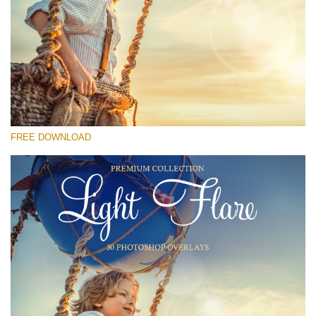
Por favor selecione
Free Photoshop Overlay #19
Small 800*533px
Light Flare
(30 Overlays)
FREE DOWNLOAD
Large 6000*4000px
Fairy Tale (344 Overlays)
Large 6000*4000px
Entire Collection
(1783 Overlays)
Large 6000*4000px
Download Grátis