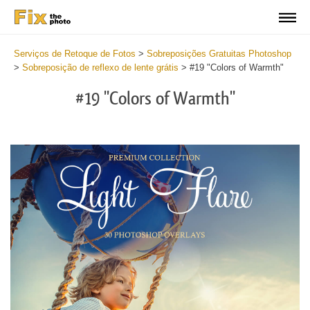
Serviços de Retoque de Fotos
>
Sobreposições Gratuitas Photoshop
>
Sobreposição de reflexo de lente grátis
>
#19 "Colors of Warmth"
#19 "Colors of Warmth"
Do
Fr