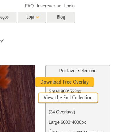
FAQ
Inscrever-se
Login
reços
Loja
Blog
es
Video
ry"
LUTs profissionais
Sobreposições de vídeo
fotos de
Serviços de edição de fotos de
imóveis
Por favor selecione
Free Ps Overlay #10
Download Free Overlay
o
Small 800*533px
View the Full Collection
ão de
Foto Restauração Serviços
Autumn Leaves
(34 Overlays)
Large 6000*4000px