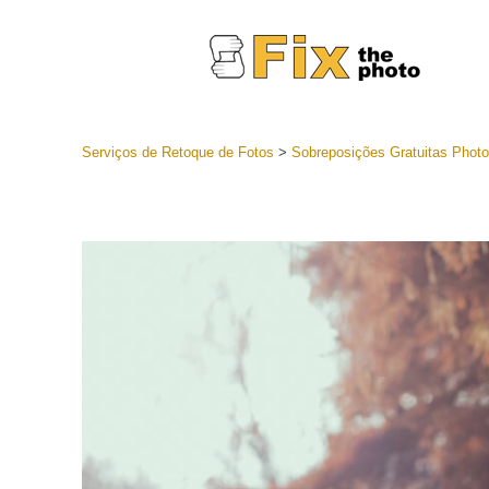
Serviços de Retoque de Fotos
>
Sobreposições Gratuitas Phot
Predefini
Coleções 
Serviços 
predefini
Predefini
oferta
Coleção 
Serviços d