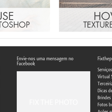
Envie-nos uma mensagem no
Fixthe
Facebook
Serviço
Virtual 
Terceiri
Dicas d
Brindes
Fotos b
Ações g