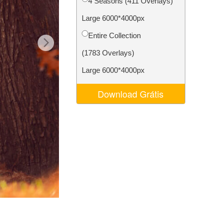
4 Seasons (411 Overlays)
 de IA
Video Editing Services
Large 6000*4000px
Entire Collection
(1783 Overlays)
Large 6000*4000px
Download Grátis