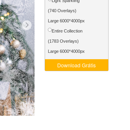
Light Sparkling
 de IA
Video Editing Services
(740 Overlays)
Large 6000*4000px
Entire Collection
(1783 Overlays)
Large 6000*4000px
Download Grátis