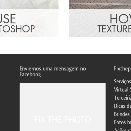
Envie-nos uma mensagem no
Fixthe
Facebook
Serviço
Virtual 
Terceiri
Dicas d
Brindes
Fotos b
Ações g