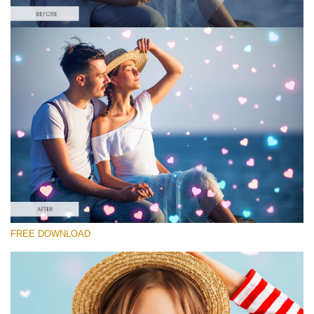
Por favor selecione
Free Photoshop Overlay #10 Small 800*533px
Heart Collection
(30 Overlays)
Large 6000*4000px
4 Seasons (411 Overlays)
FREE DOWNLOAD
Large 6000*4000px
Entire Collection
(1783 Overlays)