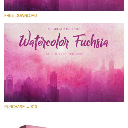
Por favor selecione
FREE DOWNLOAD
Free Photoshop Overlay
Small 800*533px
Watercolor Fuchsia
(20 Textures)
Large 6000*4000px
Entire Collection
(1783 Overlays)
Large 6000*4000px
Download Grátis
PURCHASE → $10