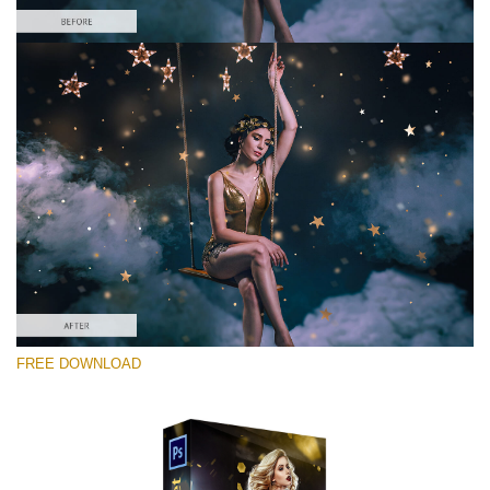
Por favor selecione
Free Photoshop Overlay #7
Small 800*533px
Gold Confetti
(46 Overlays)
Large 6000*4000px
FREE DOWNLOAD
Fairy Tale (344 Overlays)
Large 6000*4000px
Entire Collection