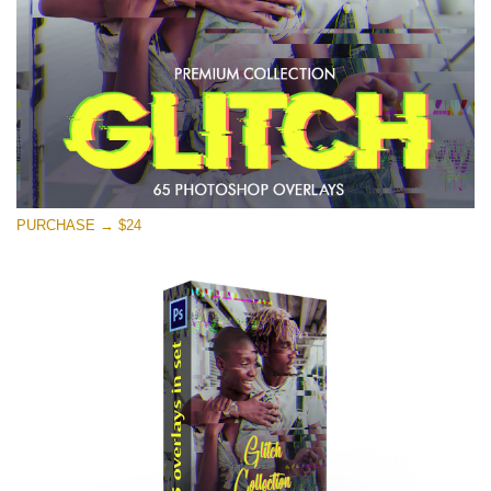
PURCHASE → $24