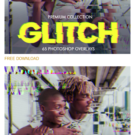
Por favor selecione
Free PNG Overlay #19
Small 800*533px
Glitch Effect
(65 Overlays)
FREE DOWNLOAD
Large 6000*4000px
4 Seasons (411 Overlays)
Large 6000*4000px
Entire Collection
(1783 Overlays)
Large 6000*4000px
Download Grátis