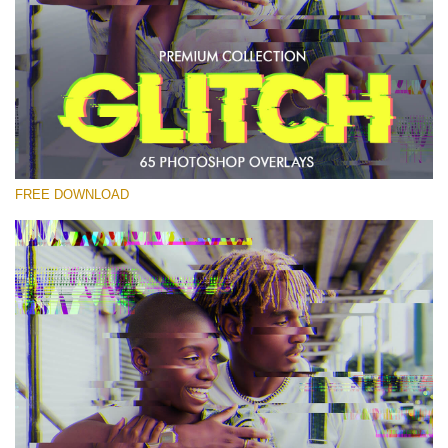
Por favor selecione
Free PNG Overlay #12
Small 800*533px
Glitch Effect
(65 Overlays)
FREE DOWNLOAD
Large 6000*4000px
4 Seasons (411 Overlays)
Large 6000*4000px
Entire Collection
(1783 Overlays)
Large 6000*4000px
Download Grátis