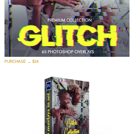
PURCHASE → $24