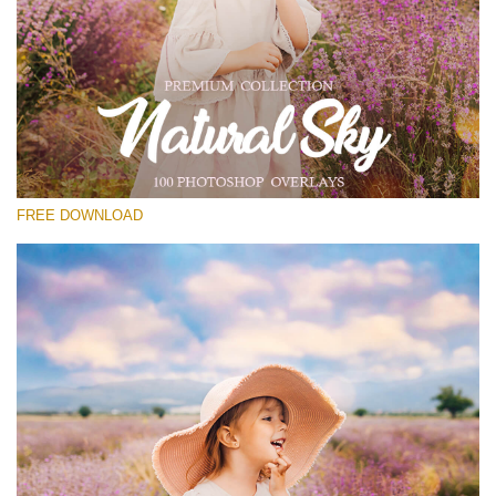
Por favor selecione
Free Photoshop Overlay #16
Small 800*533px
Natural Sky
(100 Overlays)
FREE DOWNLOAD
Large 6000*4000px
4 Seasons (411 Overlays)
Large 6000*4000px
Entire Collection
(1783 Overlays)
Large 6000*4000px
Download Grátis