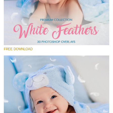
Por favor selecione
Free Feather Overlay #20
Small 800*600px
White Feathers
(30 Overlays)
FREE DOWNLOAD
Large 6000*4000px
Fairy Tale (344 Overlays)
Large 6000*4000px
Entire Collection
(1783 Overlays)
Large 6000*4000px
Download Grátis