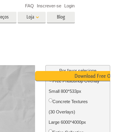
FAQ
Inscrever-se
Login
reços
Loja
Blog
es
Video
LUTs profissionais
Sobreposições de vídeo
fotos de
Serviços de edição de fotos de
imóveis
Por favor selecione
Download Free Overlay
Free Photoshop Overlay
o
Small 800*533px
ão de
Foto Restauração Serviços
Concrete Textures
(30 Overlays)
Large 6000*4000px