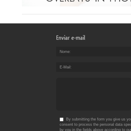
Enviar e-mail
Nome
E-Mail
By submitting the form you give us yo
consent to process the personal data spec
by you in the fields above according to ou