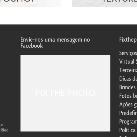
Envie-nos uma mensagem no
Fixthe
Facebook
Serviço
Virtual 
Terceiri
Dicas d
Brindes
Fotos b
Ações g
Predefi
Program
ur
Política
ified
r