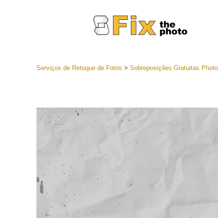
Serviços de Retoque de Fotos
>
Sobreposições Gratuitas Phot
Predefini
Coleções 
Serviços 
predefini
Predefini
oferta
Coleção 
Serviços d