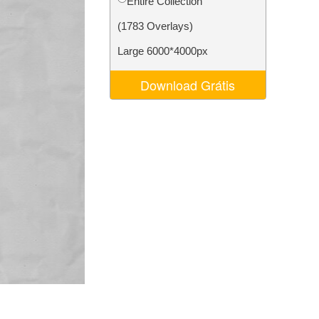
Entire Collection
 de IA
Video Editing Services
(1783 Overlays)
Large 6000*4000px
Download Grátis