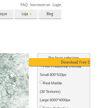
FAQ
Inscrever-se
Login
reços
Loja
Blog
es
Video
LUTs profissionais
Sobreposições de vídeo
fotos de
Serviços de edição de fotos de
imóveis
Por favor selecione
Download Free Overlay
Free Photoshop Overlay
o
Small 800*533px
ão de
Foto Restauração Serviços
Real Marble
(30 Textures)
Large 6000*4000px