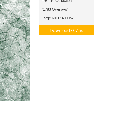
Entire Collection
 de IA
Video Editing Services
(1783 Overlays)
Large 6000*4000px
Download Grátis