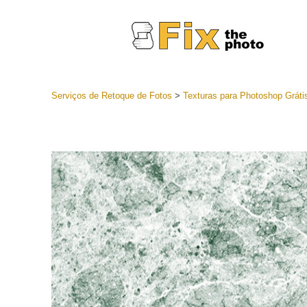
Serviços de Retoque de Fotos
>
Texturas para Photoshop Gráti
Predefini
Coleções 
Serviços 
predefini
Predefini
oferta
Coleção 
Serviços d