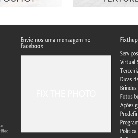
Envie-nos uma mensagem no
Fixthe
Facebook
Serviço
Virtual 
Terceiri
Dicas d
Brindes
Fotos b
Ações g
Predefi
Program
ur
Política
ified
r