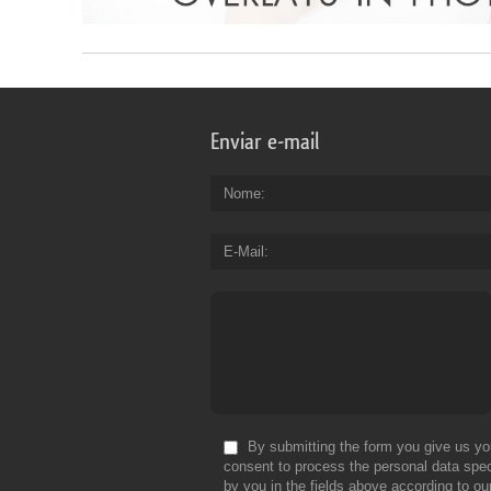
Enviar e-mail
Nome
E-Mail
By submitting the form you give us yo
consent to process the personal data spec
by you in the fields above according to ou