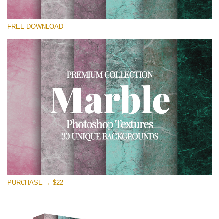
Por favor selecione
FREE DOWNLOAD
Free Photoshop Overlay
Small 800*533px
Real Marble
(30 Textures)
Large 6000*4000px
Entire Collection
(1783 Overlays)
Large 6000*4000px
Download Grátis
PURCHASE → $22