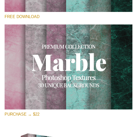
Por favor selecione
FREE DOWNLOAD
Free Photoshop Overlay
Small 800*533px
Real Marble
(30 Textures)
Large 6000*4000px
Entire Collection
(1783 Overlays)
Large 6000*4000px
Download Grátis
PURCHASE → $22