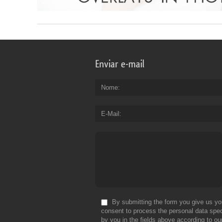
Enviar e-mail
Nome
E-Mail
By submitting the form you give us yo
consent to process the personal data spec
by you in the fields above according to ou