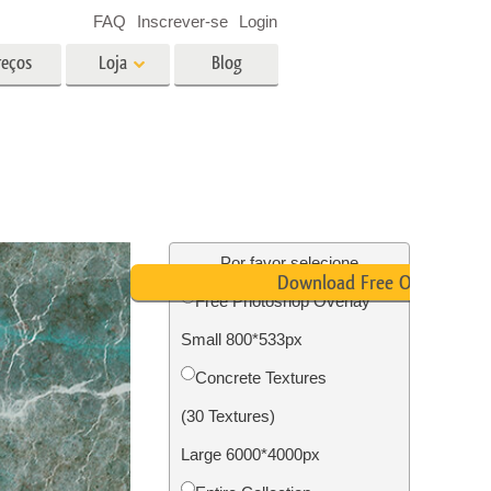
FAQ
Inscrever-se
Login
reços
Loja
Blog
es
Video
LUTs profissionais
Sobreposições de vídeo
fotos de
Serviços de edição de fotos de
imóveis
Por favor selecione
Download Free Overlay
Free Photoshop Overlay
o
Small 800*533px
ão de
Foto Restauração Serviços
Concrete Textures
(30 Textures)
Large 6000*4000px