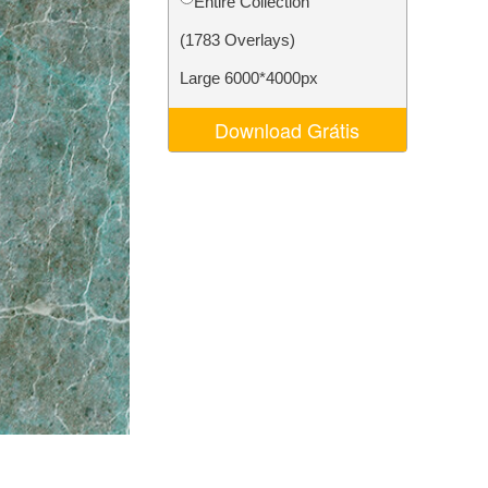
Entire Collection
 de IA
Video Editing Services
(1783 Overlays)
Large 6000*4000px
Download Grátis