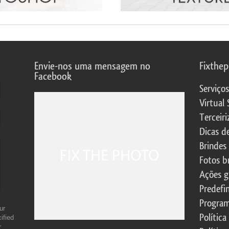
Envie-nos uma mensagem no
Fixthe
Facebook
Serviço
Virtual 
Terceiri
Dicas d
Brindes
Fotos b
Ações g
Predefi
Program
ur
Política
ified
r