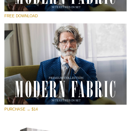
Por favor selecione
FREE DOWNLOAD
Free Photoshop Overlay
Small 800*533px
Modern Fabric
(30 Textures)
Large 6000*4000px
Entire Collection
(1783 Overlays)
Large 6000*4000px
Download Grátis
PURCHASE → $14