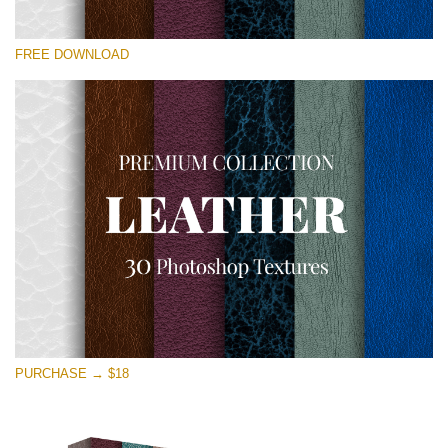
Por favor selecione
FREE DOWNLOAD
Free Photoshop Overlay
Small 800*533px
Real Leather
(30 Textures)
Large 6000*4000px
Entire Collection
(1783 Overlays)
Large 6000*4000px
Download Grátis
PURCHASE → $18