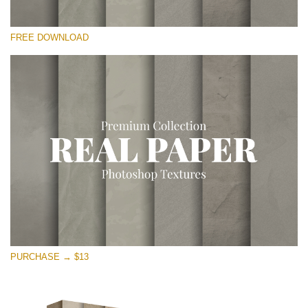
Por favor selecione
FREE DOWNLOAD
Free Photoshop Overlay
Small 800*533px
Vintage Paper
(30 Overlays)
Large 6000*4000px
Entire Collection
(1783 Overlays)
Large 6000*4000px
Download Grátis
PURCHASE → $13