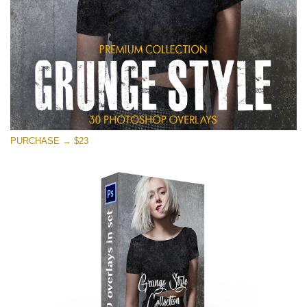
PURCHASE → $23