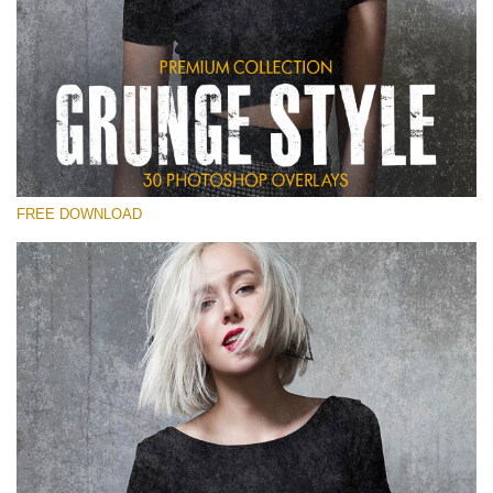
Por favor selecione
Free Photoshop Overlay
Small 800*533px
Grunge Style
(30 Overlays)
FREE DOWNLOAD
Large 6000*4000px
Entire Collection
(1783 Overlays)
Large 6000*4000px
Download Grátis