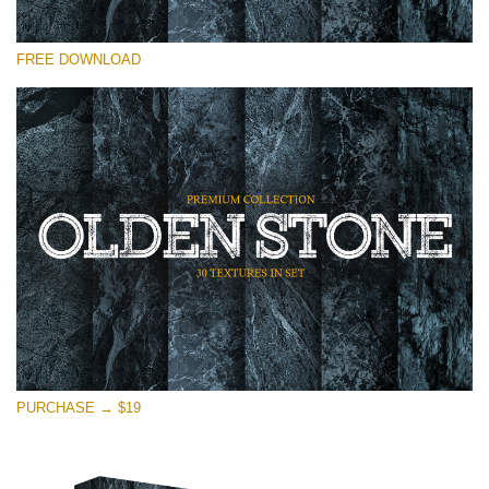
Por favor selecione
FREE DOWNLOAD
Free Photoshop Overlay
Small 800*533px
Olden Stone
(30 Overlays)
Large 6000*4000px
Entire Collection
(1783 Overlays)
Large 6000*4000px
Download Grátis
PURCHASE → $19