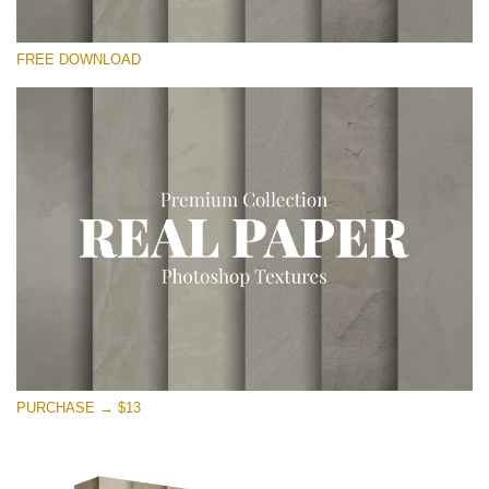
Por favor selecione
FREE DOWNLOAD
Free Photoshop Overlay
Small 800*533px
Vintage Paper
(30 Overlays)
Large 6000*4000px
Entire Collection
(1783 Overlays)
Large 6000*4000px
Download Grátis
PURCHASE → $13