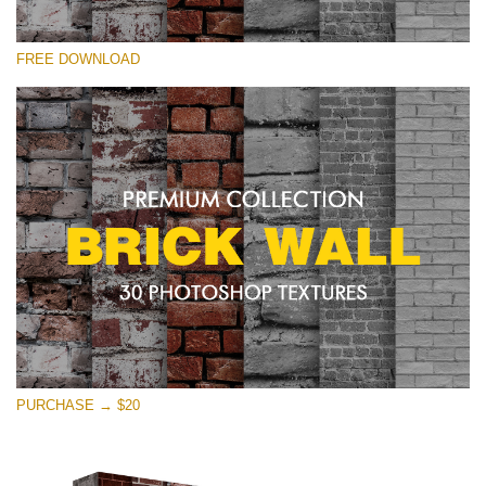
Por favor selecione
FREE DOWNLOAD
Free Photoshop Texture #28 Small 800*533px
Brick Wall
(30 Textures)
Large 6000*4000px
Entire Collection
(1783 Overlays)
Large 6000*4000px
Download Grátis
PURCHASE → $20