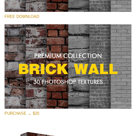
Por favor selecione
FREE DOWNLOAD
Free Photoshop Texture #26 Small 800*533px
Brick Wall
(30 Textures)
Large 6000*4000px
Entire Collection
(1783 Overlays)
Large 6000*4000px
Download Grátis
PURCHASE → $20